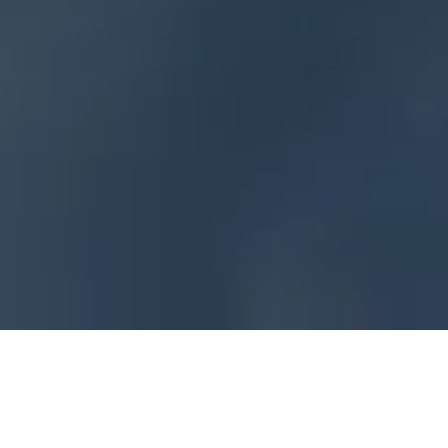
Pradžia
Paslaugos
Stabdžių cilindrų keitimas ir
remontas