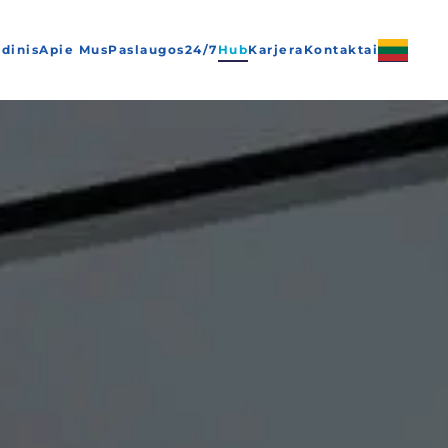
dinis
Apie Mus
Paslaugos
24/7
Hub
Karjera
Kontaktai