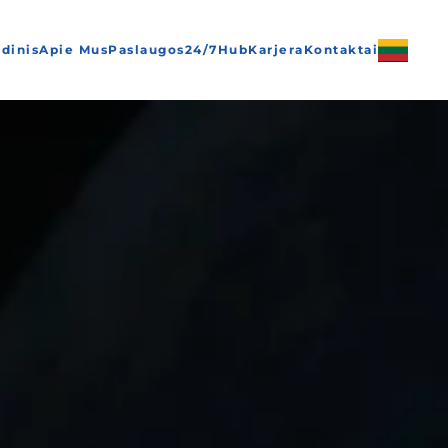
dinis
Apie Mus
Paslaugos
24/7
Hub
Karjera
Kontaktai