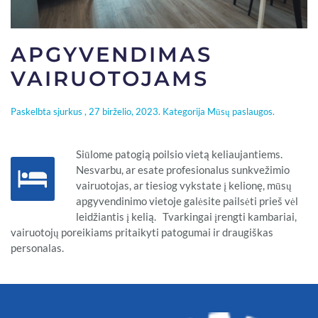
APGYVENDIMAS
VAIRUOTOJAMS
Paskelbta
sjurkus
,
27 birželio, 2023
. Kategorija
Mūsų paslaugos
.
Siūlome patogią poilsio vietą keliaujantiems.
Nesvarbu, ar esate profesionalus sunkvežimio
vairuotojas, ar tiesiog vykstate į kelionę, mūsų
apgyvendinimo vietoje galėsite pailsėti prieš vėl
leidžiantis į kelią. Tvarkingai įrengti kambariai,
vairuotojų poreikiams pritaikyti patogumai ir draugiškas
personalas.