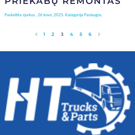
PRIEKABŲ REMONTAS
Paskelbta
sjurkus
,
26 kovo, 2025
. Kategorija
Paslaugos
.
1
2
3
4
5
6