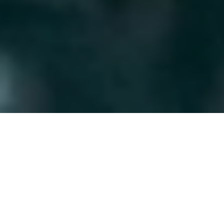
Accueil
Services
Diagnostic et réparation de la
suspension
Pourquoi nous choisir ?