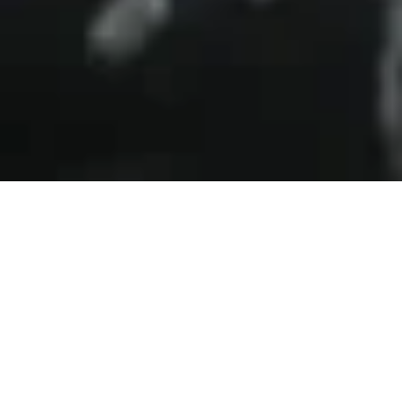
Start
Services
LKW Waschanlage in der Nähe
Görlitz – LKW & Transporter Wäsche
Warum sollten Sie uns wählen?